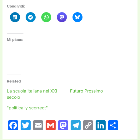
Condividi:
Mi piace:
Related
La scuola italiana nel XXI
Futuro Prossimo
secolo
"politically scorrect"
F
T
E
G
M
T
C
Li
C
a
w
m
m
a
el
o
n
o