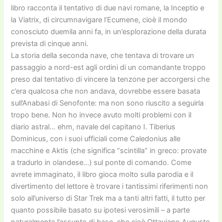
libro racconta il tentativo di due navi romane, la Inceptio e
la Viatrix, di circumnavigare l’Ecumene, cioè il mondo
conosciuto duemila anni fa, in un’esplorazione della durata
prevista di cinque anni.
La storia della seconda nave, che tentava di trovare un
passaggio a nord-est agli ordini di un comandante troppo
preso dal tentativo di vincere la tenzone per accorgersi che
c’era qualcosa che non andava, dovrebbe essere basata
sull’Anabasi di Senofonte: ma non sono riuscito a seguirla
tropo bene. Non ho invece avuto molti problemi con il
diario astral… ehm, navale del capitano I. Tiberius
Dominicus, con i suoi ufficiali come Caledonius alle
macchine e Aktis (che significa “scintilla” in greco: provate
a tradurlo in olandese…) sul ponte di comando. Come
avrete immaginato, il libro gioca molto sulla parodia e il
divertimento del lettore è trovare i tantissimi riferimenti non
solo all’universo di Star Trek ma a tanti altri fatti, il tutto per
quanto possibile basato su ipotesi verosimili – a parte
naturalmente l’assunto di base, che cioè Ottaviano Augusto