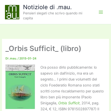
Vai
Notiziole di .mau.
al
Pensieri slegati che scrivo quando mi
contenuto
capita
_Orbis Sufficit_ (libro)
Di
.mau.
/
2015-01-24
Ora posso dirlo pubblicamente: lo
sapevo sin dall’inizio, ma era un
segreto… I primi due volumetti del
ciclo Foederatio Romana sono stati
scritti come riscaldamento per questo
libro ben più imponente (Paolo
Sinigaglia,
Orbis Sufficit
, 2014, pag.
324, € 12, ISBN 9781502897787) Il