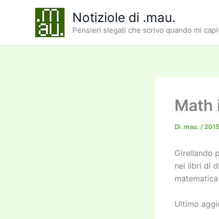
Vai
Notiziole di .mau.
al
Pensieri slegati che scrivo quando mi capi
contenuto
Math 
Di
.mau.
/
2015
Girellando p
nei libri di
matematica 
Ultimo aggi