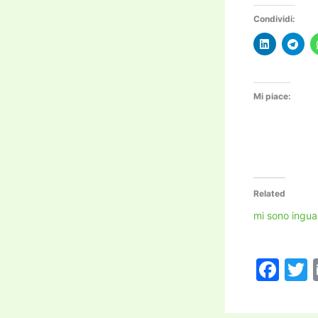
Condividi:
Mi piace:
Related
mi sono ingua
F
a
c
i