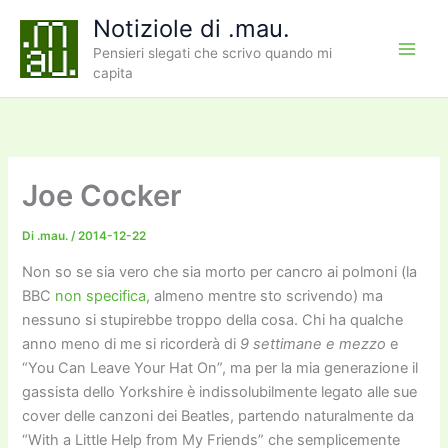
Vai
Notiziole di .mau.
al
Pensieri slegati che scrivo quando mi
contenuto
capita
Joe Cocker
Di
.mau.
/
2014-12-22
Non so se sia vero che sia morto per cancro ai polmoni (la
BBC
non specifica
, almeno mentre sto scrivendo) ma
nessuno si stupirebbe troppo della cosa. Chi ha qualche
anno meno di me si ricorderà di
9 settimane e mezzo
e
“You Can Leave Your Hat On”, ma per la mia generazione il
gassista dello Yorkshire è indissolubilmente legato alle sue
cover delle canzoni dei Beatles, partendo naturalmente da
“With a Little Help from My Friends” che semplicemente