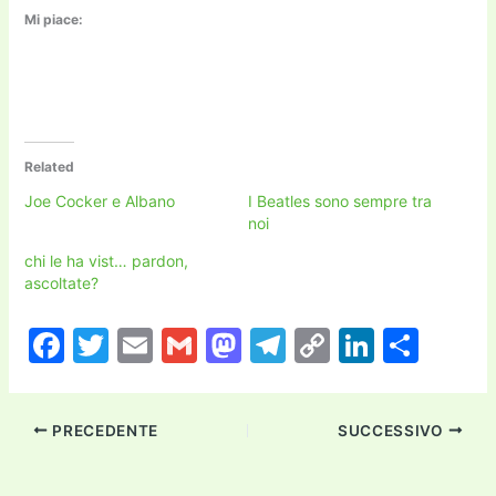
Mi piace:
Related
Joe Cocker e Albano
I Beatles sono sempre tra
noi
chi le ha vist… pardon,
ascoltate?
F
T
E
G
M
T
C
Li
C
a
w
m
m
a
el
o
n
o
c
itt
ai
ai
st
e
p
k
n
PRECEDENTE
SUCCESSIVO
e
er
l
l
o
gr
y
e
di
b
d
a
Li
dI
vi