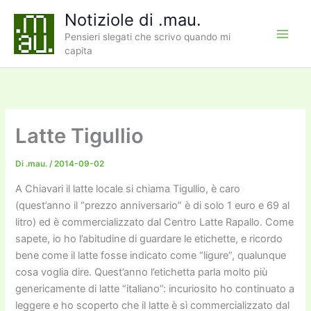
Vai
Notiziole di .mau.
al
Pensieri slegati che scrivo quando mi
contenuto
capita
Latte Tigullio
Di
.mau.
/
2014-09-02
A Chiavari il latte locale si chiama Tigullio, è caro
(quest’anno il “prezzo anniversario” è di solo 1 euro e 69 al
litro) ed è commercializzato dal Centro Latte Rapallo. Come
sapete, io ho l’abitudine di guardare le etichette, e ricordo
bene come il latte fosse indicato come “ligure”, qualunque
cosa voglia dire. Quest’anno l’etichetta parla molto più
genericamente di latte “italiano”: incuriosito ho continuato a
leggere e ho scoperto che il latte è sì commercializzato dal