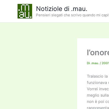
Vai
Notiziole di .mau.
al
Pensieri slegati che scrivo quando mi capi
contenuto
l’onor
Di
.mau.
/
2001
Tralascio l
funzionava 
Vorrei invec
meglio sulla
non è poi co
rappresenta