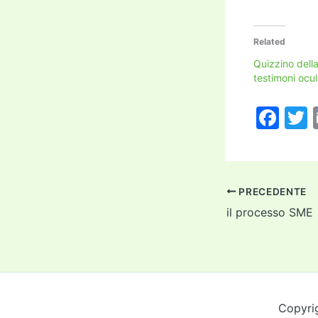
Related
Quizzino dell
testimoni ocul
F
a
c
i
e
PRECEDENTE
b
il processo SME
o
o
k
Copyri