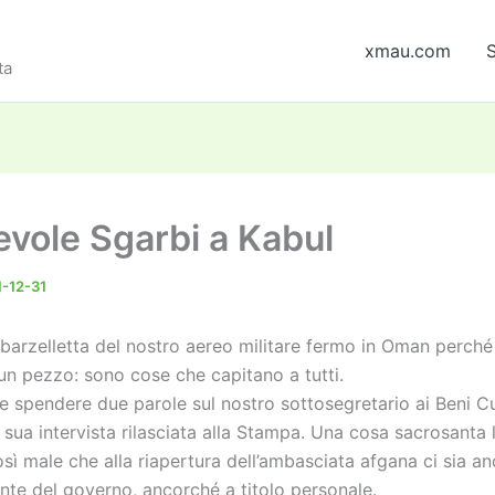
xmau.com
S
ta
evole Sgarbi a Kabul
-12-31
a barzelletta del nostro aereo militare fermo in Oman perch
un pezzo: sono cose che capitano a tutti.
e spendere due parole sul nostro sottosegretario ai Beni Cul
 sua intervista rilasciata alla Stampa. Una cosa sacrosanta l
sì male che alla riapertura dell’ambasciata afgana ci sia a
nte del governo, ancorché a titolo personale.