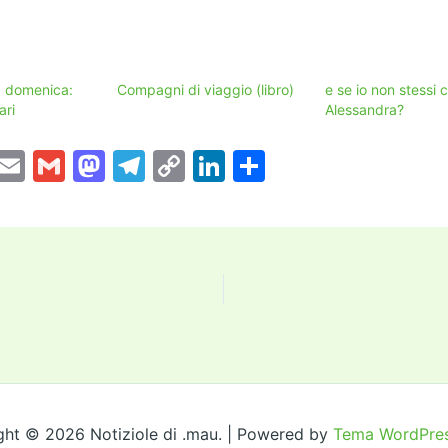
a domenica:
Compagni di viaggio (libro)
e se io non stessi 
ari
Alessandra?
T
E
G
M
T
C
Li
C
w
m
m
a
el
o
n
o
tt
ai
ai
st
e
p
k
n
er
l
l
o
gr
y
e
di
d
a
Li
dI
vi
o
m
n
n
di
n
k
ght © 2026 Notiziole di .mau. | Powered by
Tema WordPres