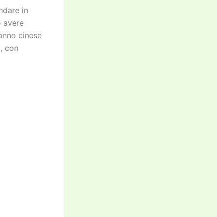
ndare in
o avere
anno cinese
, con