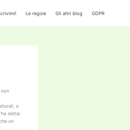
crivimi!
Le regole
Gli altri blog
GDPR
é non
turali, o
’ha detta:
nche un