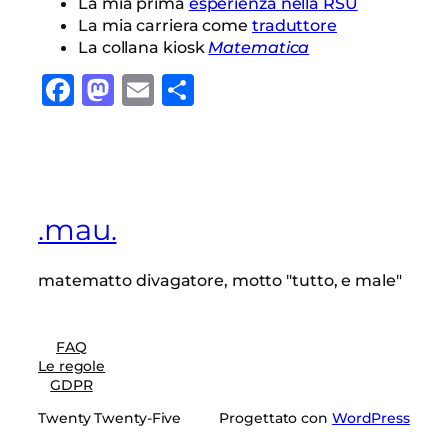
La mia prima
esperienza nella RSU
La mia carriera come
traduttore
La collana kiosk
Matematica
Facebook
Mastodon
Email
Condividi
.mau.
matematto divagatore, motto "tutto, e male"
FAQ
Le regole
GDPR
Twenty Twenty-Five
Progettato con
WordPress