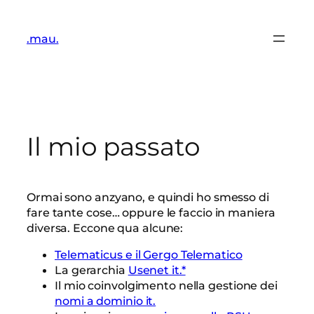
Vai
al
.mau.
contenuto
Il mio passato
Ormai sono anzyano, e quindi ho smesso di
fare tante cose… oppure le faccio in maniera
diversa. Eccone qua alcune:
Telematicus e il Gergo Telematico
La gerarchia
Usenet it.*
Il mio coinvolgimento nella gestione dei
nomi a dominio it.