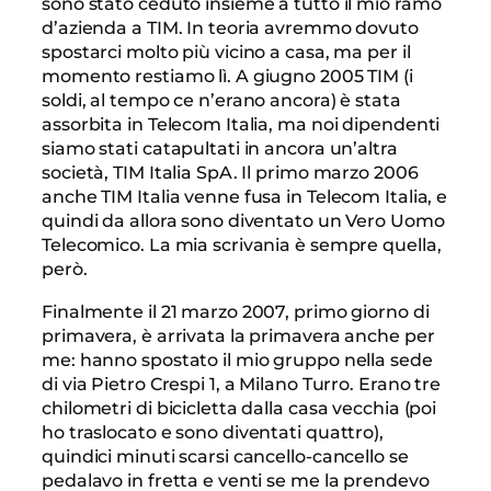
sono stato ceduto insieme a tutto il mio ramo
d’azienda a TIM. In teoria avremmo dovuto
spostarci molto più vicino a casa, ma per il
momento restiamo lì. A giugno 2005 TIM (i
soldi, al tempo ce n’erano ancora) è stata
assorbita in Telecom Italia, ma noi dipendenti
siamo stati catapultati in ancora un’altra
società, TIM Italia SpA. Il primo marzo 2006
anche TIM Italia venne fusa in Telecom Italia, e
quindi da allora sono diventato un Vero Uomo
Telecomico. La mia scrivania è sempre quella,
però.
Finalmente il 21 marzo 2007, primo giorno di
primavera, è arrivata la primavera anche per
me: hanno spostato il mio gruppo nella sede
di via Pietro Crespi 1, a Milano Turro. Erano tre
chilometri di bicicletta dalla casa vecchia (poi
ho traslocato e sono diventati quattro),
quindici minuti scarsi cancello-cancello se
pedalavo in fretta e venti se me la prendevo