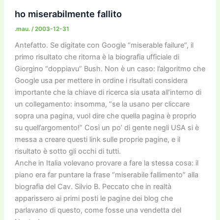
o
o
m
n
n
di
ho miserabilmente fallito
o
n
k
.mau.
/
2003-12-31
k
Antefatto. Se digitate con Google “miserable failure”, il
primo risultato che ritorna è la biografia ufficiale di
Giorgino “doppiavu” Bush. Non è un caso: l’algoritmo che
Google usa per mettere in ordine i risultati considera
importante che la chiave di ricerca sia usata all’interno di
un collegamento: insomma, “se la usano per cliccare
sopra una pagina, vuol dire che quella pagina è proprio
su quell’argomento!” Così un po’ di gente negli USA si è
messa a creare questi link sulle proprie pagine, e il
risultato è sotto gli occhi di tutti.
Anche in Italia volevano provare a fare la stessa cosa: il
piano era far puntare la frase “miserabile fallimento” alla
biografia del Cav. Silvio B. Peccato che in realtà
apparissero ai primi posti le pagine dei blog che
parlavano di questo, come fosse una vendetta del