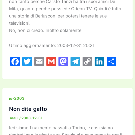
non tanto perché Calisto Tanzi ha tra i suoi amici De
Mita, quanto perché possiede Odeon TV. Quindi è tutta
una storia di Berlusconi per potersi tenere le sue
televisioni.
No, non ci credo. Inoltro solamente.
Ultimo aggiornamento: 2003-12-31 20:21
F
T
E
G
M
T
C
Li
C
a
w
m
m
a
el
o
n
o
c
itt
ai
ai
st
e
p
k
n
e
er
l
l
o
gr
y
e
di
b
d
a
Li
dI
vi
io-2003
o
o
m
n
n
di
Non dite gatto
o
n
k
.mau.
/
2003-12-31
k
Ieri siamo finalmente passati a Torino, e così siamo