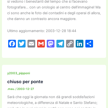
si vedono i benestanti del tempo che si facevano
fotografare… con un orologio al centro dell’immagine! Ma
ci sono anche le foto dei contadini e degli operai di allora,
che danno un contrasto ancora maggiore.
Ultimo aggiornamento: 2003-12-28 18:44
F
T
E
G
M
T
C
Li
C
a
w
m
m
a
el
o
n
o
c
itt
ai
ai
st
e
p
k
n
e
er
l
l
o
gr
y
e
di
b
d
a
Li
dI
vi
y2003_pipponi
o
o
m
n
n
di
chiuso per ponte
o
n
k
.mau.
/
2003-12-27
k
Sarà che oggi la giornata non dà grandi soddisfazioni
meteorologiche, a differenza di Natale e Santo Stefano;