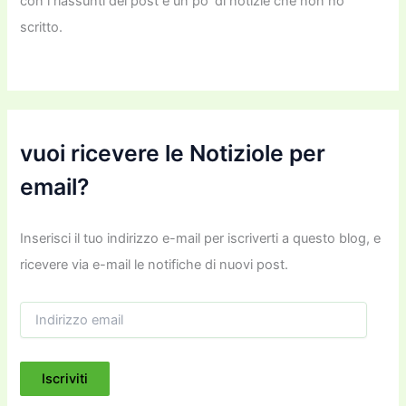
con i riassunti dei post e un po’ di notizie che non ho
scritto.
vuoi ricevere le Notiziole per
email?
Inserisci il tuo indirizzo e-mail per iscriverti a questo blog, e
ricevere via e-mail le notifiche di nuovi post.
I
n
d
i
Iscriviti
r
i