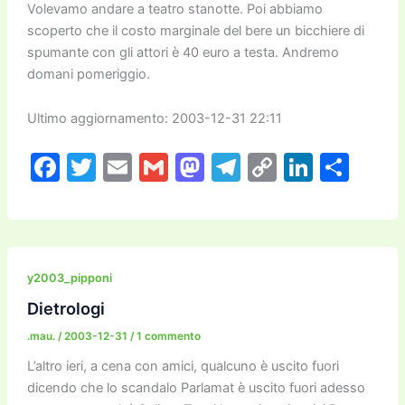
Volevamo andare a teatro stanotte. Poi abbiamo
scoperto che il costo marginale del bere un bicchiere di
spumante con gli attori è 40 euro a testa. Andremo
domani pomeriggio.
Ultimo aggiornamento: 2003-12-31 22:11
F
T
E
G
M
T
C
Li
C
a
w
m
m
a
el
o
n
o
c
itt
ai
ai
st
e
p
k
n
e
er
l
l
o
gr
y
e
di
b
d
a
Li
dI
vi
y2003_pipponi
o
o
m
n
n
di
Dietrologi
o
n
k
.mau.
/
2003-12-31
/
1 commento
k
L’altro ieri, a cena con amici, qualcuno è uscito fuori
dicendo che lo scandalo Parlamat è uscito fuori adesso