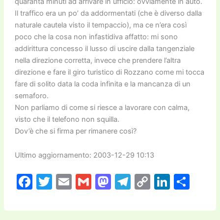
quaranta minuti ad arrivare in ufficio: ovviamente in auto.
Il traffico era un po’ da addormentati (che è diverso dalla
naturale cautela visto il tempaccio), ma ce n’era così
poco che la cosa non infastidiva affatto: mi sono
addirittura concesso il lusso di uscire dalla tangenziale
nella direzione corretta, invece che prendere l’altra
direzione e fare il giro turistico di Rozzano come mi tocca
fare di solito data la coda infinita e la mancanza di un
semaforo.
Non parliamo di come si riesce a lavorare con calma,
visto che il telefono non squilla.
Dov’è che si firma per rimanere così?
Ultimo aggiornamento: 2003-12-29 10:13
F
T
E
G
M
T
C
Li
C
a
w
m
m
a
el
o
n
o
c
itt
ai
ai
st
e
p
k
n