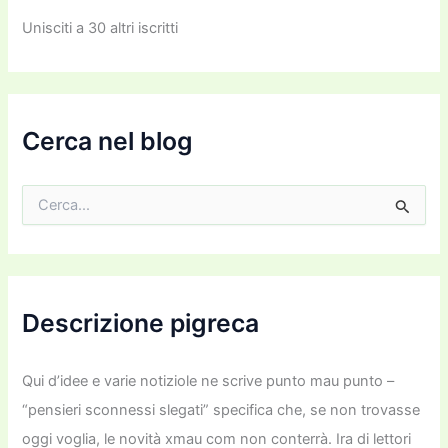
z
Unisciti a 30 altri iscritti
z
o
e
m
a
i
Cerca nel blog
l
C
e
r
c
a
:
Descrizione pigreca
Qui d’idee e varie notiziole ne scrive punto mau punto –
“pensieri sconnessi slegati” specifica che, se non trovasse
oggi voglia, le novità xmau com non conterrà. Ira di lettori