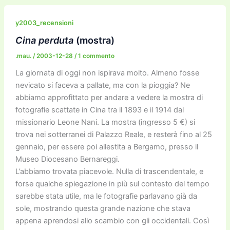
e
er
l
l
o
gr
y
e
di
b
d
a
Li
dI
vi
y2003_recensioni
o
o
m
n
n
di
Cina perduta
(mostra)
o
n
k
.mau.
/
2003-12-28
/
1 commento
k
La giornata di oggi non ispirava molto. Almeno fosse
nevicato si faceva a pallate, ma con la pioggia? Ne
abbiamo approfittato per andare a vedere la mostra di
fotografie scattate in Cina tra il 1893 e il 1914 dal
missionario Leone Nani. La mostra (ingresso 5 €) si
trova nei sotterranei di Palazzo Reale, e resterà fino al 25
gennaio, per essere poi allestita a Bergamo, presso il
Museo Diocesano Bernareggi.
L’abbiamo trovata piacevole. Nulla di trascendentale, e
forse qualche spiegazione in più sul contesto del tempo
sarebbe stata utile, ma le fotografie parlavano già da
sole, mostrando questa grande nazione che stava
appena aprendosi allo scambio con gli occidentali. Così