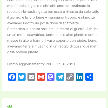
rientrati con la pianta che Sheyla ci aveva regalato per il
matrimonio. Il guaio è che abbiamo sottostimato la
rabbia delle nostre gatte per essere rimaste da sole tutto
il giorno, e la loro fame – mangiano troppo, e stanotte
avevamo ridotto un po’ la dose di scatolette.
Stamattina la nostra sala era un teatro di guerra. Ariel ha
un animo di scavatrice, tanto che le altre piante o sono
messe in alto o hanno il vaso coperto con pietre: bene,
avevamo terra e muschio in un raggio di quasi due metri
dalla povera pianta.
Ultimo aggiornamento: 2003-12-31 20:11
F
T
E
G
M
T
C
Li
C
a
w
m
m
a
el
o
n
o
c
itt
ai
ai
st
e
p
k
n
e
er
l
l
o
gr
y
e
di
b
d
a
Li
dI
vi
old