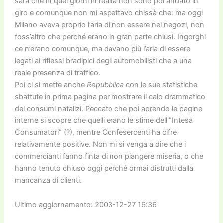
sarà che in quei giorni in realtà non sono poi andato in
giro e comunque non mi aspettavo chissà che: ma oggi
Milano aveva proprio l’aria di non essere nei negozi, non
foss’altro che perché erano in gran parte chiusi. Ingorghi
ce n’erano comunque, ma davano più l’aria di essere
legati ai riflessi bradipici degli automobilisti che a una
reale presenza di traffico.
Poi ci si mette anche
Repubblica
con le sue statistiche
sbattute in prima pagina per mostrare il calo drammatico
dei consumi natalizi. Peccato che poi aprendo le pagine
interne si scopre che quelli erano le stime dell'”Intesa
Consumatori” (?), mentre Confesercenti ha cifre
relativamente positive. Non mi si venga a dire che i
commercianti fanno finta di non piangere miseria, o che
hanno tenuto chiuso oggi perché ormai distrutti dalla
mancanza di clienti.
Ultimo aggiornamento: 2003-12-27 16:36