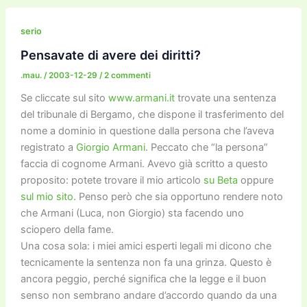
e
er
l
l
o
gr
y
e
di
b
d
a
Li
dI
vi
serio
o
o
m
n
n
di
Pensavate di avere dei diritti?
o
n
k
.mau.
/
2003-12-29
/
2 commenti
k
Se cliccate sul sito
www.armani.it
trovate una sentenza
del tribunale di Bergamo, che dispone il trasferimento del
nome a dominio in questione dalla persona che l’aveva
registrato a
Giorgio Armani
. Peccato che “la persona”
faccia di cognome Armani. Avevo già scritto a questo
proposito: potete trovare il mio articolo
su Beta
oppure
sul mio sito
. Penso però che sia opportuno rendere noto
che Armani (Luca, non Giorgio) sta facendo uno
sciopero della fame.
Una cosa sola: i miei amici esperti legali mi dicono che
tecnicamente la sentenza non fa una grinza. Questo è
ancora peggio, perché significa che la legge e il buon
senso non sembrano andare d’accordo quando da una