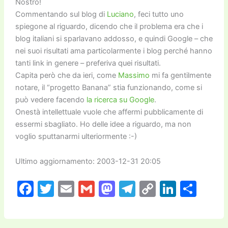
Nostro!
Commentando sul blog di
Luciano
, feci tutto uno
spiegone al riguardo, dicendo che il problema era che i
blog italiani si sparlavano addosso, e quindi Google – che
nei suoi risultati ama particolarmente i blog perché hanno
tanti link in genere – preferiva quei risultati.
Capita però che da ieri, come
Massimo
mi fa gentilmente
notare, il “progetto Banana” stia funzionando, come si
può vedere facendo
la ricerca su Google
.
Onestà intellettuale vuole che affermi pubblicamente di
essermi sbagliato. Ho delle idee a riguardo, ma non
voglio sputtanarmi ulteriormente :-)
Ultimo aggiornamento: 2003-12-31 20:05
F
T
E
G
M
T
C
Li
C
a
w
m
m
a
el
o
n
o
c
itt
ai
ai
st
e
p
k
n