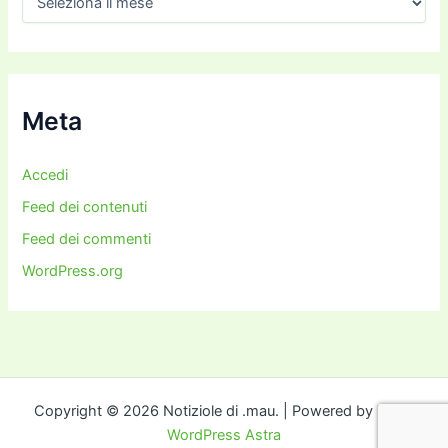
r
c
h
i
v
i
Meta
Accedi
Feed dei contenuti
Feed dei commenti
WordPress.org
Copyright © 2026 Notiziole di .mau. | Powered by
Tema
WordPress Astra