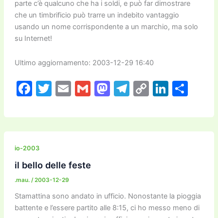
parte c’è qualcuno che ha i soldi, e può far dimostrare
che un timbrificio può trarre un indebito vantaggio
usando un nome corrispondente a un marchio, ma solo
su Internet!
Ultimo aggiornamento: 2003-12-29 16:40
F
T
E
G
M
T
C
Li
C
a
w
m
m
a
el
o
n
o
c
itt
ai
ai
st
e
p
k
n
e
er
l
l
o
gr
y
e
di
b
d
a
Li
dI
vi
io-2003
o
o
m
n
n
di
il bello delle feste
o
n
k
.mau.
/
2003-12-29
k
Stamattina sono andato in ufficio. Nonostante la pioggia
battente e l’essere partito alle 8:15, ci ho messo meno di