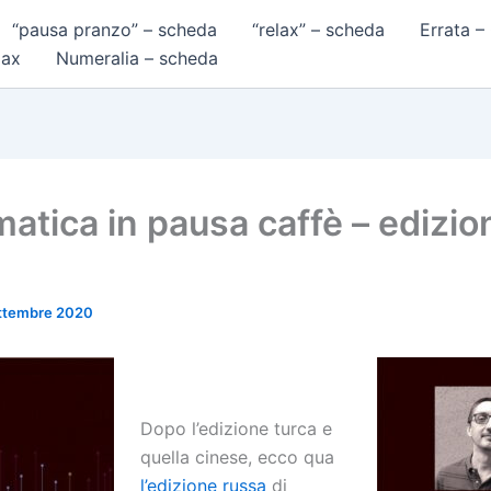
“pausa pranzo” – scheda
“relax” – scheda
Errata –
lax
Numeralia – scheda
atica in pausa caffè – edizio
ttembre 2020
Dopo l’edizione turca e
quella cinese, ecco qua
l’edizione russa
di