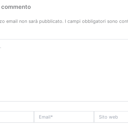
n commento
izzo email non sarà pubblicato.
I campi obbligatori sono con
Email*
Sito
web