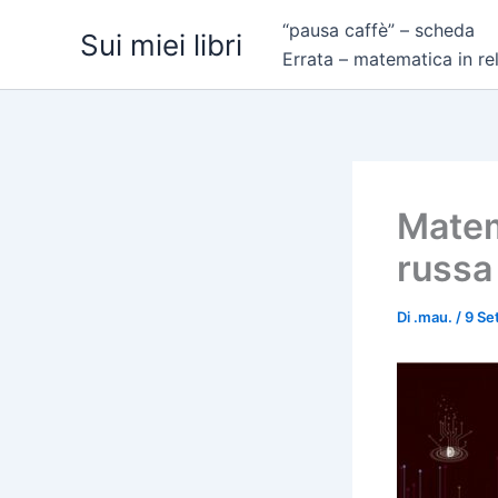
Vai
“pausa caffè” – scheda
Sui miei libri
al
Errata – matematica in re
contenuto
Matem
russa
Di
.mau.
/
9 Se