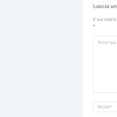
k
Lascia u
Il tuo indir
*
Scrivi
qui..
Nome*