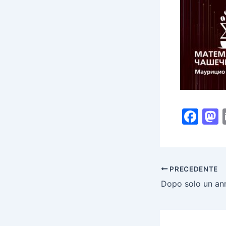
F
a
c
s
e
PRECEDENTE
b
Dopo solo un a
o
o