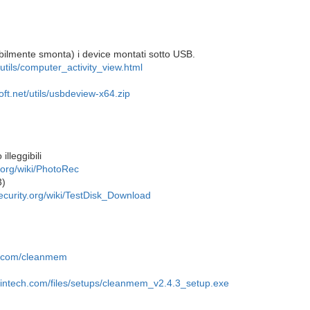
abilmente smonta) i device montati sotto USB.
/utils/computer_activity_view.html
oft.net/utils/usbdeview-x64.zip
illeggibili
.org/wiki/PhotoRec
3)
ecurity.org/wiki/TestDisk_Download
h.com/cleanmem
wintech.com/files/setups/cleanmem_v2.4.3_setup.exe