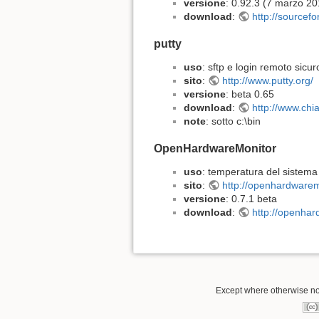
versione
: 0.92.3 (7 marzo 20
download
:
http://sourcefo
putty
uso
: sftp e login remoto sicur
sito
:
http://www.putty.org/
versione
: beta 0.65
download
:
http://www.chi
note
: sotto c:\bin
OpenHardwareMonitor
uso
: temperatura del sistema 
sito
:
http://openhardwarem
versione
: 0.7.1 beta
download
:
http://openhar
Except where otherwise not