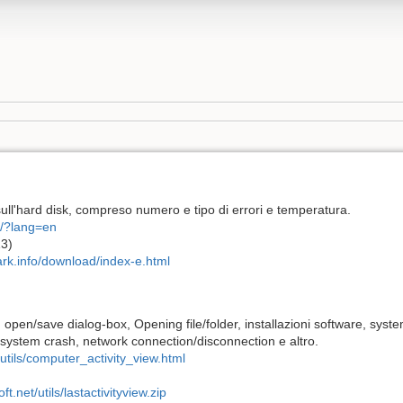
 sull'hard disk, compreso numero e tipo di errori e temperatura.
fo/?lang=en
13)
ark.info/download/index-e.html
open/save dialog-box, Opening file/folder, installazioni software, syst
 system crash, network connection/disconnection e altro.
/utils/computer_activity_view.html
ft.net/utils/lastactivityview.zip