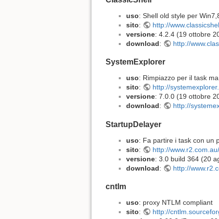
uso
: Shell old style per Win7,
sito
:
http://www.classicshel
versione
: 4.2.4 (19 ottobre 2
download
:
http://www.cla
SystemExplorer
uso
: Rimpiazzo per il task m
sito
:
http://systemexplorer.
versione
: 7.0.0 (19 ottobre 2
download
:
http://systeme
StartupDelayer
uso
: Fa partire i task con un p
sito
:
http://www.r2.com.au
versione
: 3.0 build 364 (20 
download
:
http://www.r2.
cntlm
uso
: proxy NTLM compliant
sito
:
http://cntlm.sourcefor