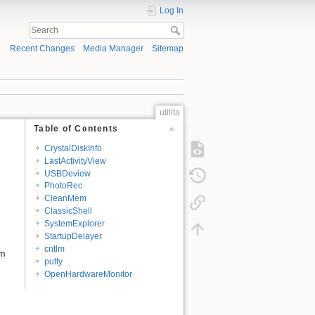
Log In
Recent Changes
Media Manager
Sitemap
utilita
Table of Contents
CrystalDiskInfo
LastActivityView
USBDeview
PhotoRec
CleanMem
ClassicShell
SystemExplorer
StartupDelayer
cntlm
em
putty
OpenHardwareMonitor