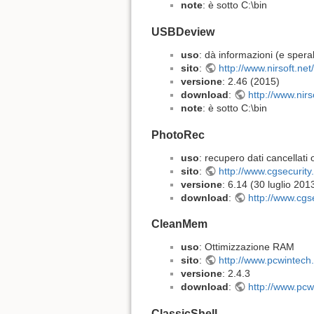
note
: è sotto C:\bin
USBDeview
uso
: dà informazioni (e sper
sito
:
http://www.nirsoft.net
versione
: 2.46 (2015)
download
:
http://www.nirs
note
: è sotto C:\bin
PhotoRec
uso
: recupero dati cancellati o 
sito
:
http://www.cgsecurity
versione
: 6.14 (30 luglio 201
download
:
http://www.cgs
CleanMem
uso
: Ottimizzazione RAM
sito
:
http://www.pcwintec
versione
: 2.4.3
download
:
http://www.pc
ClassicShell