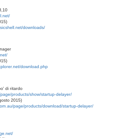
8,10
l.net/
015)
ssicshell.net/downloads/
anager
net/
015)
xplorer.net/download.php
o' di ritardo
/page/products/show/startup-delayer/
agosto 2015)
com.au/page/products/download/startup-delayer/
ge.net/