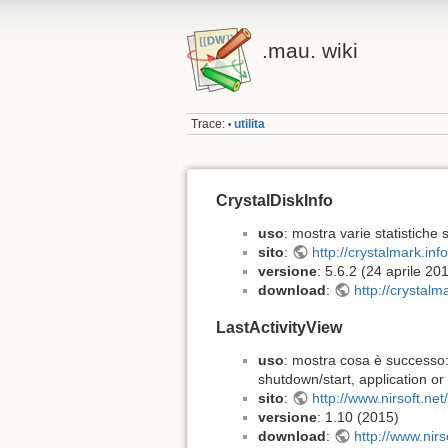
.mau. wiki
Trace:
utilita
•
CrystalDiskInfo
uso
: mostra varie statistiche
sito
:
http://crystalmark.in
versione
: 5.6.2 (24 aprile 20
download
:
http://crystalm
LastActivityView
uso
: mostra cosa è successo: 
shutdown/start, application or
sito
:
http://www.nirsoft.net
versione
: 1.10 (2015)
download
:
http://www.nirso