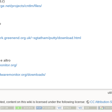
12)
rge.net/projects/cntlm/files/
o
ark.greenend.org.uk/~sgtatham/putty/download.html
e altro
onitor.org/
dwaremonitor.org/downloads/
util
ed, content on this wiki is licensed under the following license:
CC Attribution-S