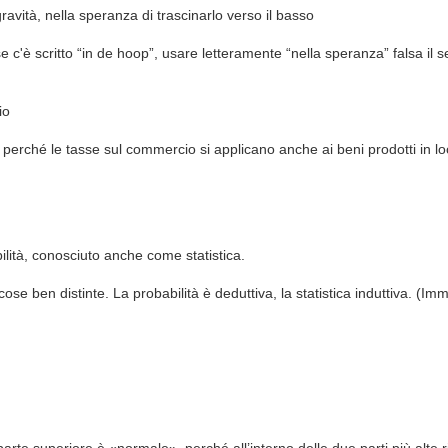
 gravità, nella speranza di trascinarlo verso il basso
se c'è scritto “in de hoop”, usare letteramente “nella speranza” falsa il
io
, perché le tasse sul commercio si applicano anche ai beni prodotti in lo
bilità, conosciuto anche come statistica.
cose ben distinte. La probabilità è deduttiva, la statistica induttiva. (Imm
arte superiore è «normale», perché all’interno delle due parti più alte ric