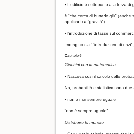
▪ L’edificio è sottoposto alla forza di
è “che cerca di buttarlo giù” (anche 
applicarlo a “gravità”)
▪ l’introduzione di tasse sul commerc
immagino sia “l'introduzione di dazi”
Capitolo 6
Giochini con la matematica
▪ Nasceva così il calcolo delle proba
No, probabilità e statistica sono due 
▪ non è mai sempre uguale
“non è sempre uguale”
Distribuire le monete
▪ Con un tale calcolo vedrete che la p