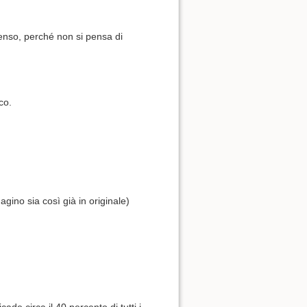
 senso, perché non si pensa di
co.
agino sia così già in originale)
ade circa il 40 percento di tutti i