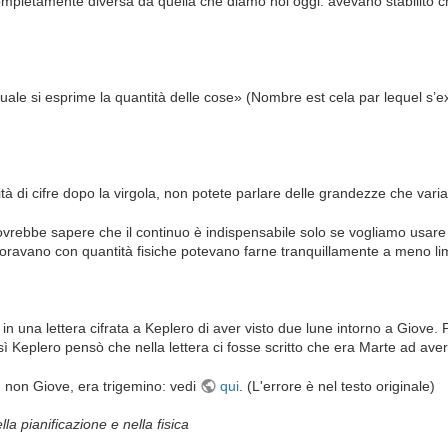
 completamente diversa da quella che diamo noi oggi: avevano stabilito c
uale si esprime la quantità delle cose» (Nombre est cela par lequel s’e
tà di cifre dopo la virgola, non potete parlare delle grandezze che var
vrebbe sapere che il continuo è indispensabile solo se vogliamo usare l
oravano con quantità fisiche potevano farne tranquillamente a meno lim
 in una lettera cifrata a Keplero di aver visto due lune intorno a Giove
sì Keplero pensò che nella lettera ci fosse scritto che era Marte ad ave
, non Giove, era trigemino: vedi
qui
. (L'errore è nel testo originale)
nella pianificazione e nella fisica