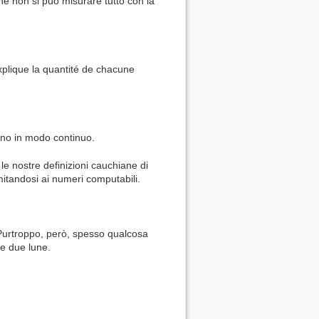
he non si può misurare tutto con la
xplique la quantité de chacune
iano in modo continuo.
e nostre definizioni cauchiane di
itandosi ai numeri computabili.
. Purtroppo, però, spesso qualcosa
re due lune.