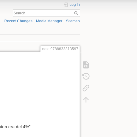
Log In
Recent Changes
Media Manager
Sitemap
note:9788833313597
wton era del 4%”.