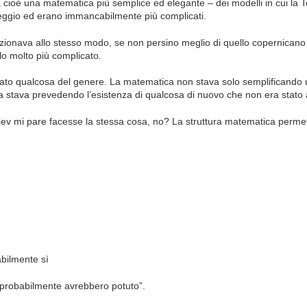
a cioè una matematica più semplice ed elegante – dei modelli in cui la Ter
peggio ed erano immancabilmente più complicati.
funzionava allo stesso modo, se non persino meglio di quello copernicano
lo molto più complicato.
itato qualcosa del genere. La matematica non stava solo semplificando
 ma stava prevedendo l’esistenza di qualcosa di nuovo che non era stato
ev mi pare facesse la stessa cosa, no? La struttura matematica permet
bilmente sì
“probabilmente avrebbero potuto”.