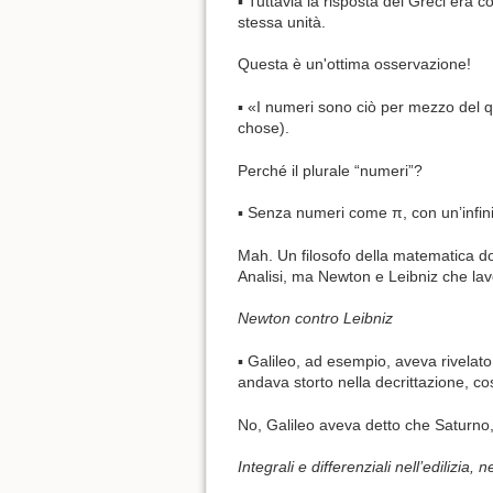
▪ Tuttavia la risposta dei Greci era
stessa unità.
Questa è un'ottima osservazione!
▪ «I numeri sono ciò per mezzo del q
chose).
Perché il plurale “numeri”?
▪ Senza numeri come π, con un’infini
Mah. Un filosofo della matematica do
Analisi, ma Newton e Leibniz che lav
Newton contro Leibniz
▪ Galileo, ad esempio, aveva rivelato
andava storto nella decrittazione, co
No, Galileo aveva detto che Saturno
Integrali e differenziali nell’edilizia, 