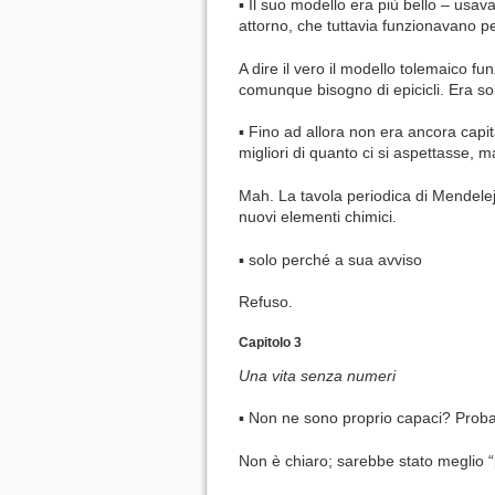
▪ Il suo modello era più bello – usav
attorno, che tuttavia funzionavano 
A dire il vero il modello tolemaico 
comunque bisogno di epicicli. Era so
▪ Fino ad allora non era ancora cap
migliori di quanto ci si aspettasse,
Mah. La tavola periodica di Mendelej
nuovi elementi chimici.
▪ solo perché a sua avviso
Refuso.
Capitolo 3
Una vita senza numeri
▪ Non ne sono proprio capaci? Proba
Non è chiaro; sarebbe stato meglio 