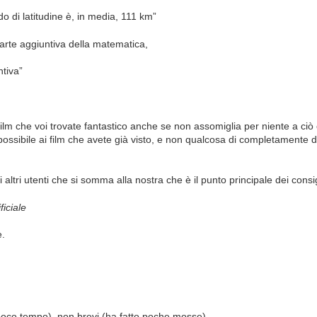
o di latitudine è, in media, 111 km”
parte aggiuntiva della matematica,
tiva”
 film che voi trovate fantastico anche se non assomiglia per niente a ciò c
possibile ai film che avete già visto, e non qualcosa di completamente d
li altri utenti che si somma alla nostra che è il punto principale dei cons
ficiale
e.
 poco tempo), non brevi (ha fatto poche mosse)