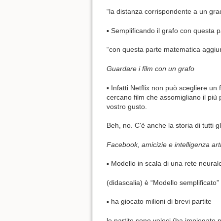
“la distanza corrispondente a un grad
▪ Semplificando il grafo con questa 
“con questa parte matematica aggiun
Guardare i film con un grafo
▪ Infatti Netflix non può scegliere un
cercano film che assomigliano il più 
vostro gusto.
Beh, no. C'è anche la storia di tutti g
Facebook, amicizie e intelligenza arti
▪ Modello in scala di una rete neural
(didascalia) è “Modello semplificato”
▪ ha giocato milioni di brevi partite
le partite sono veloci (ha impiegato