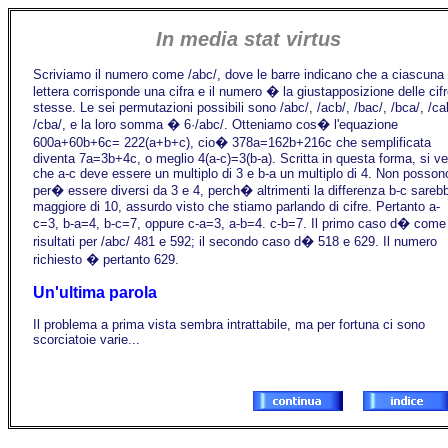
In media stat virtus
Scriviamo il numero come /abc/, dove le barre indicano che a ciascuna
lettera corrisponde una cifra e il numero � la giustapposizione delle cifr
stesse. Le sei permutazioni possibili sono /abc/, /acb/, /bac/, /bca/, /ca
/cba/, e la loro somma � 6·/abc/. Otteniamo cos� l'equazione
600a+60b+6c= 222(a+b+c), cio� 378a=162b+216c che semplificata
diventa 7a=3b+4c, o meglio 4(a-c)=3(b-a). Scritta in questa forma, si v
che a-c deve essere un multiplo di 3 e b-a un multiplo di 4. Non posson
per� essere diversi da 3 e 4, perch� altrimenti la differenza b-c sareb
maggiore di 10, assurdo visto che stiamo parlando di cifre. Pertanto a-
c=3, b-a=4, b-c=7, oppure c-a=3, a-b=4. c-b=7. Il primo caso d� come
risultati per /abc/ 481 e 592; il secondo caso d� 518 e 629. Il numero
richiesto � pertanto 629.
Un'ultima parola
Il problema a prima vista sembra intrattabile, ma per fortuna ci sono
scorciatoie varie...