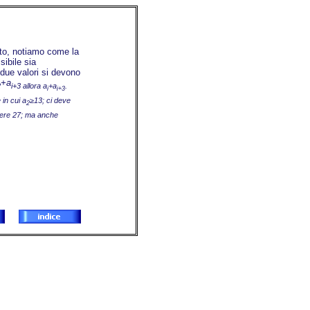
tto, notiamo come la
ibile sia
 due valori si devono
+a
2
i+3 allora
a
+a
.
i
i+3
 in cui
a
≥13; ci deve
2
sere 27; ma anche