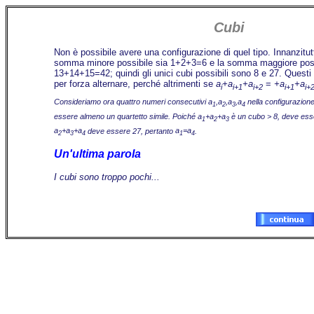
Cubi
Non è possibile avere una configurazione di quel tipo. Innanzitu
somma minore possibile sia 1+2+3=6 e la somma maggiore poss
13+14+15=42; quindi gli unici cubi possibili sono 8 e 27. Questi
per forza alternare, perché altrimenti se
a
+a
+a
=
+a
+a
i
i+1
i+2
i+1
i+
Consideriamo ora quattro numeri consecutivi
a
,a
,a
,a
nella configurazione
1
2
3
4
essere almeno un quartetto simile. Poiché
a
+a
+a
è un cubo > 8, deve es
1
2
3
a
+a
+a
deve essere 27, pertanto
a
=a
.
2
3
4
1
4
Un'ultima parola
I cubi sono troppo pochi...