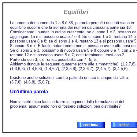
Equilibri
La somma dei numeri da 1 a 8 è 36, pertanto perché i due lati siano in
equilibrio occorre che la somma dei numeri da ciascuna parte sia 18.
Consideriamo i numeri in ordine crescente: se ci sono 1 e 2, restano da
aggiungere 15 e si possono usare 7 e 8. Se ci sono 1 e 3, restano 14 e 
possono usare 6 e 8; se ci sono 1 e 4, restano 13 e si possono usare 5
8 oppure 6 e 7. È facile notare come non si possano avere altri casi con
Se ci sono 2 e 3, possiamo di nuovo usare 5 e 8 oppure 6 e 7; con 2 e 
restano 12 e si possono usare 5 e 7; così terminano i casi con 2.
Partendo con 3, c'è l'unica possibilità con 4, 5, 6.
Abbiamo dunque le seguenti quaterne (oltre alle simmetriche): (1,2,7,8),
(1,3,6,8), (1,4,5,8), (1,4,6,7), (2,3,5,8), (2,3,6,7), (2,4,5,7), (3,4,5,6).
Esistono anche soluzioni con tre palle da un lato e cinque dall'altro:
(3,7,8), (4,6,8), (5,6,7).
Un'ultima parola
Non vi siete mica lasciati trarre in inganno dalla formulazione del
problema, assumendo non ci fossero soluzioni ben distribuite?