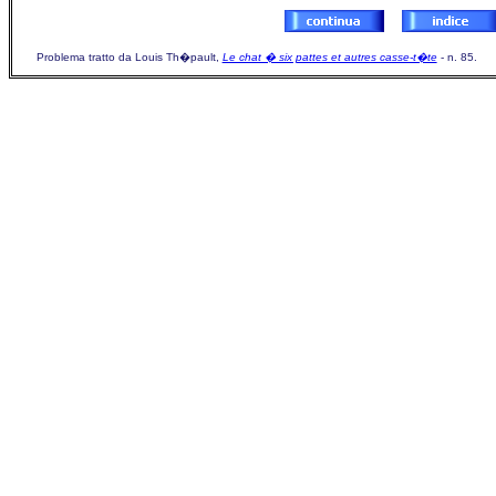
Problema tratto da Louis Th�pault,
Le chat � six pattes et autres casse-t�te
- n. 85.