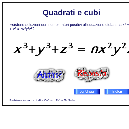
Quadrati e cubi
Esistono soluzioni con numeri interi positivi all'equazione diofantina
x
³ 
+
z
³ =
n
x²
y
²
z
²?
Problema tratto da Judita Cofman,
What To Solve
.