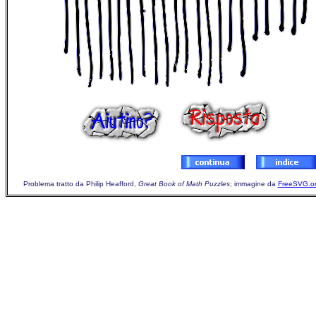
Problema tratto da Philip Heafford,
Great Book of Math Puzzles
; immagine da
FreeSVG.o