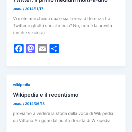
o
o
o
n
.mau.
/
2014/11/17
k
Vi siete mai chiesti quale sia la vera differenza tra
Twitter e gli altri social media? No, non è la brevità
(anche se aiuta)
F
M
E
S
a
a
m
h
c
st
ai
ar
e
o
l
e
b
d
wikipedia
o
o
Wikipedia e il recentismo
o
n
.mau.
/
2014/06/18
k
proviamo a vedere la storia della voce di Wikipedia
su Vittorio Arrigoni dal punto di vista di Wikipedia