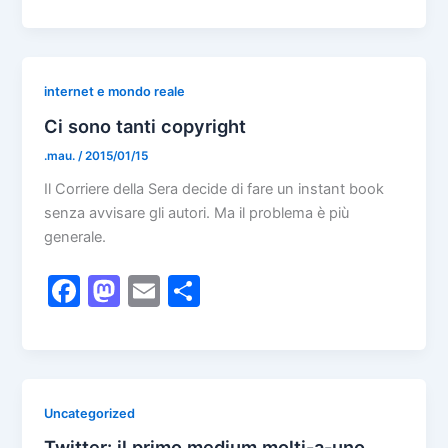
a
a
m
h
c
st
ai
ar
e
o
l
e
b
d
internet e mondo reale
o
o
Ci sono tanti copyright
o
n
.mau.
/
2015/01/15
k
Il Corriere della Sera decide di fare un instant book
senza avvisare gli autori. Ma il problema è più
generale.
F
M
E
S
a
a
m
h
c
st
ai
ar
e
o
l
e
b
d
Uncategorized
Twitter: il primo medium molti-a-uno