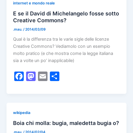
b
d
internet e mondo reale
o
o
E se il David di Michelangelo fosse sotto
Creative Commons?
o
n
.mau.
/
2014/03/09
k
Qual è la differenza tra le varie sigle delle licenze
Creative Commons? Vediamolo con un esempio
molto pratico (e che mostra come la legge italiana
sia a volte un po’ inapplicabile)
F
M
E
S
a
a
m
h
c
st
ai
ar
e
o
l
e
b
d
wikipedia
o
o
Boia chi molla: bugia, maledetta bugia o?
.mau.
/
2014/02/04