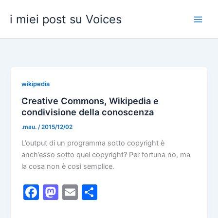
Skip
i miei post su Voices
to
content
wikipedia
Creative Commons, Wikipedia e
condivisione della conoscenza
.mau.
/
2015/12/02
L’output di un programma sotto copyright è
anch’esso sotto quel copyright? Per fortuna no, ma
la cosa non è così semplice.
F
M
E
S
a
a
m
h