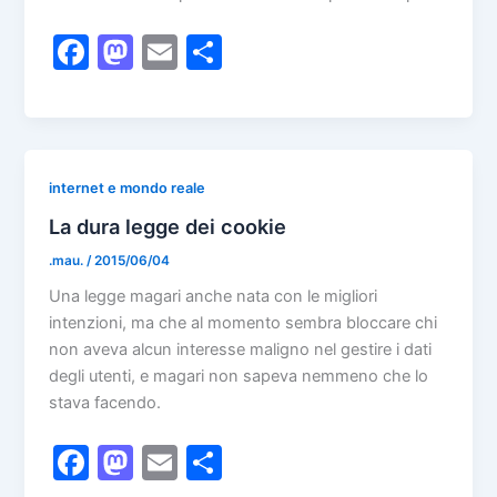
F
M
E
S
a
a
m
h
c
st
ai
ar
e
o
l
e
b
d
internet e mondo reale
o
o
La dura legge dei cookie
o
n
.mau.
/
2015/06/04
k
Una legge magari anche nata con le migliori
intenzioni, ma che al momento sembra bloccare chi
non aveva alcun interesse maligno nel gestire i dati
degli utenti, e magari non sapeva nemmeno che lo
stava facendo.
F
M
E
S