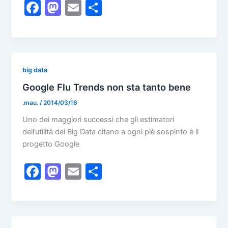
F
M
E
S
a
a
m
h
c
st
ai
ar
e
o
l
e
b
d
big data
o
o
Google Flu Trends non sta tanto bene
o
n
.mau.
/
2014/03/16
k
Uno dei maggiori successi che gli estimatori
dell’utilità dei Big Data citano a ogni piè sospinto è il
progetto Google
F
M
E
S
a
a
m
h
c
st
ai
ar
e
o
l
e