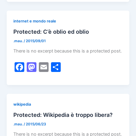
c
st
ai
ar
e
o
l
e
b
d
internet e mondo reale
o
o
Protected: C’è oblio ed oblio
o
n
.mau.
/
2015/09/01
k
There is no excerpt because this is a protected post.
F
M
E
S
a
a
m
h
c
st
ai
ar
e
o
l
e
b
d
wikipedia
o
o
Protected: Wikipedia è troppo libera?
o
n
.mau.
/
2015/06/23
k
There is no excerpt because this is a protected post.