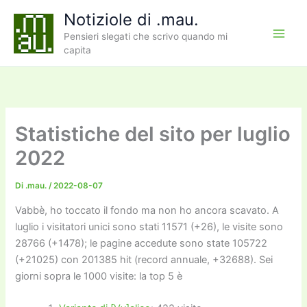
Vai
Notiziole di .mau.
al
Pensieri slegati che scrivo quando mi
contenuto
capita
Statistiche del sito per luglio
2022
Di
.mau.
/
2022-08-07
Vabbè, ho toccato il fondo ma non ho ancora scavato. A
luglio i visitatori unici sono stati 11571 (+26), le visite sono
28766 (+1478); le pagine accedute sono state 105722
(+21025) con 201385 hit (record annuale, +32688). Sei
giorni sopra le 1000 visite: la top 5 è