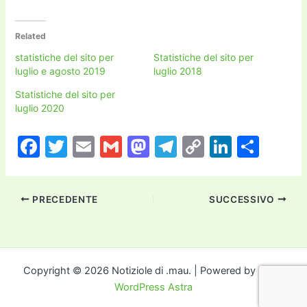
Related
statistiche del sito per
Statistiche del sito per
luglio e agosto 2019
luglio 2018
Statistiche del sito per
luglio 2020
F
T
E
G
M
T
C
Li
C
a
w
m
m
a
el
o
n
o
c
itt
ai
ai
st
e
p
k
n
PRECEDENTE
SUCCESSIVO
e
er
l
l
o
gr
y
e
di
b
d
a
Li
dI
vi
o
o
m
n
n
di
o
n
k
Copyright © 2026 Notiziole di .mau. | Powered by
Tema
WordPress Astra
k