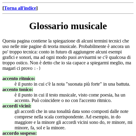
[
Torna all'indice
]
Glossario musicale
Questa pagina contiene la spiegazione di alcuni termini tecnici che
uso nelle mie pagine di teoria musicale. Probabilmente è ancora un
po' troppo tecnica: conto in futuro di aggiungere alcuni esempi
grafici e sonori, ma ad ogni modo puoi avvisarmi se c'è qualcosa di
troppo ostico. Non è detto che io sia capace a spiegarmi meglio, ma
magari ci provo
:-)
accento ritmico:
è il punto in cui c'è la nota "suonata più forte" in una battuta.
accento tonico:
è il punto in cui il testo musicale, visto come poesia, ha un
accento. Può coincidere o no con l'accento ritmico.
accordi vicini:
gli accordi che in una tonalità data sono composti dalle note
comprese nella scala corrispondente. Ad esempio, in do
maggiore e la minore gli accordi vicini sono do, re minore, mi
minore, fa, sol e la minore.
accordo sospeso: