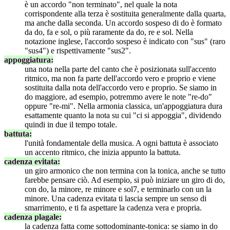
è un accordo "non terminato", nel quale la nota
corrispondente alla terza è sostituita generalmente dalla quarta,
ma anche dalla seconda. Un accordo sospeso di do è formato
da do, fa e sol, o più raramente da do, re e sol. Nella
notazione inglese, l'accordo sospeso è indicato con "sus" (raro
"sus4") e rispettivamente "sus2".
appoggiatura:
una nota nella parte del canto che è posizionata sull'accento
ritmico, ma non fa parte dell'accordo vero e proprio e viene
sostituita dalla nota dell'accordo vero e proprio. Se siamo in
do maggiore, ad esempio, potremmo avere le note "re-do"
oppure "re-mi". Nella armonia classica, un'appoggiatura dura
esattamente quanto la nota su cui "ci si appoggia", dividendo
quindi in due il tempo totale.
battuta:
l'unità fondamentale della musica. A ogni battuta è associato
un accento ritmico, che inizia appunto la battuta.
cadenza evitata:
un giro armonico che non termina con la tonica, anche se tutto
farebbe pensare ciò. Ad esempio, si può iniziare un giro di do,
con do, la minore, re minore e sol7, e terminarlo con un la
minore. Una cadenza evitata ti lascia sempre un senso di
smarrimento, e ti fa aspettare la cadenza vera e propria.
cadenza plagale:
la cadenza fatta come sottodominante-tonica: se siamo in do