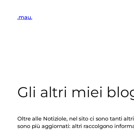
Vai
al
.mau.
contenuto
Gli altri miei blo
Oltre alle Notiziole, nel sito ci sono tanti a
sono più aggiornati: altri raccolgono informa