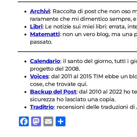
Archivi
: Raccolta di post che non oso me
raramente che mi dimentico sempre, e c
Libri
: Le notizie sui miei libri: errata, in
Matematti
: non un vero blog, ma una pa
passato.
Calendario
: il santo del giorno, tutti 
progetto del 2008.
Voices
: dal 2011 al 2015 TIM ebbe un bl
cose, che trovate qui.
Backup del Post
: dal 2010 al 2022 ho t
sicurezza ho lasciato una copia.
Traditrio
: recensioni delle traduzioni di
Facebook
Mastodon
Email
Condividi